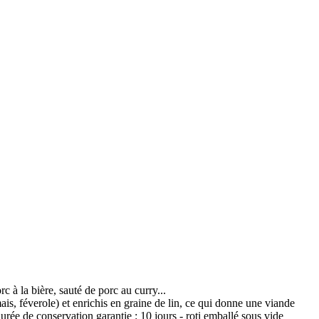
à la bière, sauté de porc au curry...
s, féverole) et enrichis en graine de lin, ce qui donne une viande
ée de conservation garantie : 10 jours - roti emballé sous vide