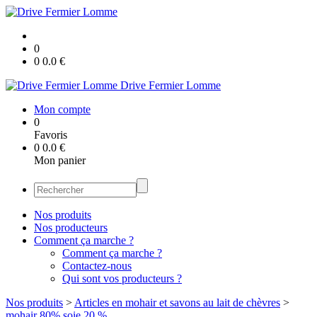
0
0
0.0
€
Drive Fermier Lomme
Mon compte
0
Favoris
0
0.0
€
Mon panier
Nos produits
Nos producteurs
Comment ça marche ?
Comment ça marche ?
Contactez-nous
Qui sont vos producteurs ?
Nos produits
>
Articles en mohair et savons au lait de chèvres
>
mohair 80% soie 20 %